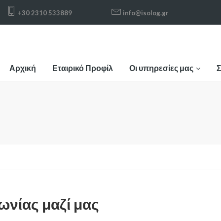
+30 2310 533889
info@isolog.gr
Αρχική
Εταιρικό Προφίλ
Οι υπηρεσίες μας
Σ
ωνίας μαζί μας