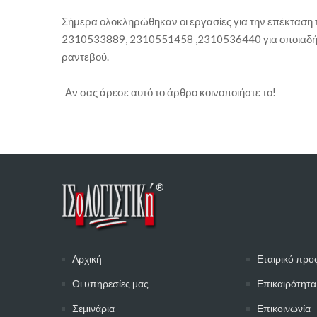
Σήμερα ολοκληρώθηκαν οι εργασίες για την επέκταση τ
2310533889, 2310551458 ,2310536440 για οποιαδήποτ
ραντεβού.
Αν σας άρεσε αυτό το άρθρο κοινοποιήστε το!
Αρχική
Εταιρικό προ
Οι υπηρεσίες μας
Επικαιρότητα
Σεμινάρια
Επικοινωνία