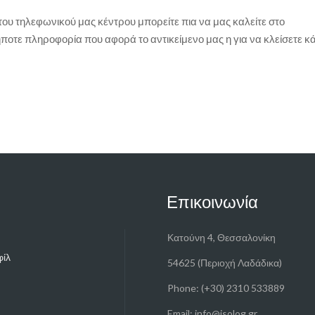
ου τηλεφωνικού μας κέντρου μπορείτε πια να μας καλείτε στο
ε πληροφορία που αφορά το αντικείμενο μας η για να κλείσετε κ
Επικοινωνία
Κατούνη 4, Θεσσαλονίκη
φίλ
54625 (Περιοχή Λαδάδικα)
Phone: (+30) 2310 533889
Email:
info@isolog.gr